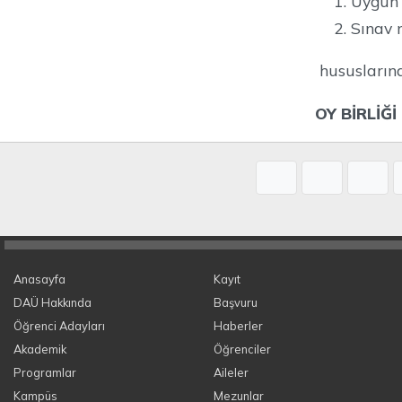
Uygun 
Sınav m
hususların
OY BİRLİĞİ
Anasayfa
Kayıt
DAÜ Hakkında
Başvuru
Öğrenci Adayları
Haberler
Akademik
Öğrenciler
Programlar
Aileler
Kampüs
Mezunlar