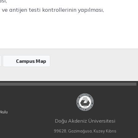
sı,
 ve antijen testi kontrollerinin yapılması,
Campus Map
Okulu
Doğu Akdeniz Üniversitesi
99628, Gazimağusa, Kuzey Kıbrıs