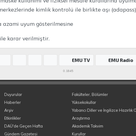
maske kullanımı ve fiziksel mesafe kurallarına uyulma
erkezlerinde kimlik kontrolü ile birlikte aşı (adapass)
a azami uyum gösterilmesine
ile karar verilmiştir.
EMU TV
EMU Radio
0.1845
Duyurular
Fakülteler, Bölümler
Haberler
Yüksekokullar
Arşiv
Yabancı Diller ve İngilizce Hazırlık 
Etkinlikler
Araştırma
DAÜ'de Geçen Hafta
Akademik Takvim
Gündem Gazetesi
Kurullar