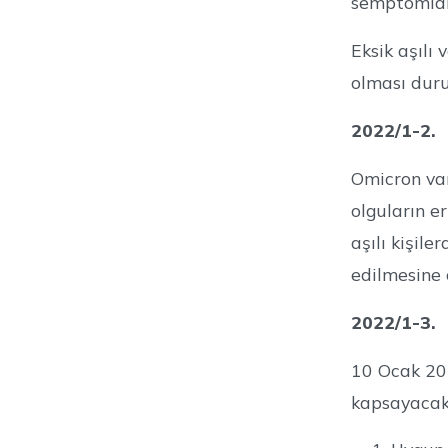
semptomları
Eksik aşılı
olması duru
2022/1-2.
Omicron var
olguların 
aşılı kişil
edilmesine o
2022/1-3.
10 Ocak 202
kapsayacak 