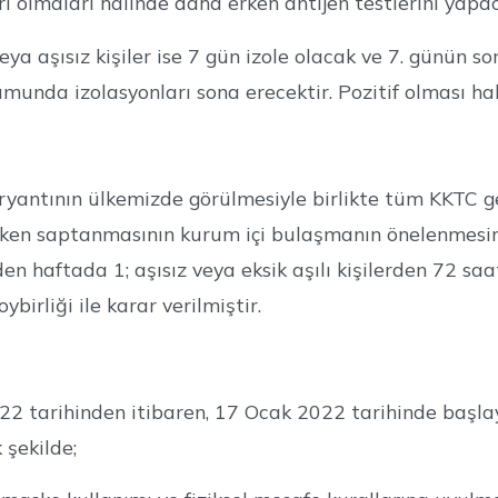
 olmaları halinde daha erken antijen testlerini yapac
 veya aşısız kişiler ise 7 gün izole olacak ve 7. günün
munda izolasyonları sona erecektir. Pozitif olması hal
yantının ülkemizde görülmesiyle birlikte tüm KKTC g
erken saptanmasının kurum içi bulaşmanın önelenmesi
erden haftada 1; aşısız veya eksik aşılı kişilerden 72 
ybirliği ile karar verilmiştir.
2 tarihinden itibaren, 17 Ocak 2022 tarihinde başla
şekilde;