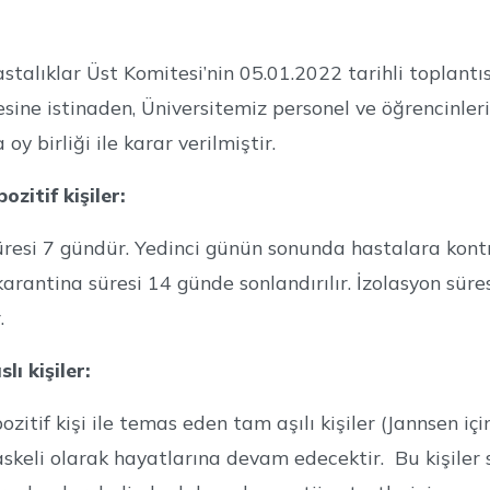
stalıklar Üst Komitesi’nin 05.01.2022 tarihli toplantı
ine istinaden, Üniversitemiz personel ve öğrencinleri
oy birliği ile karar verilmiştir.
zitif kişiler:
üresi 7 gündür. Yedinci günün sonunda hastalara kontro
karantina süresi 14 günde sonlandırılır. İzolasyon s
.
lı kişiler:
itif kişi ile temas eden tam aşılı kişiler (Jannsen içi
keli olarak hayatlarına devam edecektir. Bu kişiler