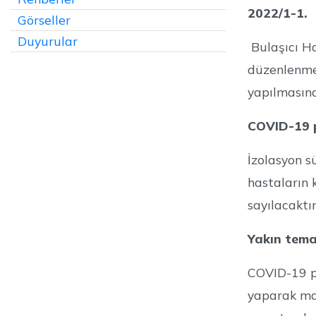
2022/1-1.
Görseller
Duyurular
Bulaşıcı Ha
düzenlenmes
yapılmasına 
COVID-19 po
İzolasyon s
hastaların 
sayılacaktır
Yakın temas
COVID-19 poz
yaparak mas