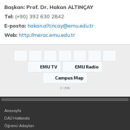
Başkan: Prof. Dr. Hakan ALTINÇAY
Tel:
(+90) 392 630 2842
E-posta:
hakan.altincay@emu.edu.tr
Web:
http://merac.emu.edu.tr
EMU TV
EMU Radio
Campus Map
0.1556
Anasayfa
DAÜ Hakkında
Öğrenci Adayları