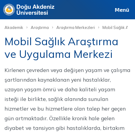
Deutsch
Français
Pусский
العربية
فارسی
English
Site
Personel
Mezun
Menü
›
›
›
Akademik
Araştırma
Araştırma Merkezleri
Mobil Sağlık Ara
Mobil Sağlık Araştırma
ve Uygulama Merkezi
Kirlenen çevreden veya değişen yaşam ve çalışma
şartlarından kaynaklanan yeni hastalıklar,
uzayan yaşam ömrü ve daha kaliteli yaşam
isteği ile birlikte, sağlık alanında sunulan
hizmetler ve bu hizmetlere olan talep her geçen
gün artmaktadır. Özellikle kronik hale gelen
diyabet ve tansiyon gibi hastalıklarda, birtakım