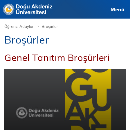
Deutsch
Français
Pусский
العربية
فارسی
English
Site
Personel
Mezun
Menü
›
Öğrenci Adayları
Broşürler
Broşürler
Genel Tanıtım Broşürleri