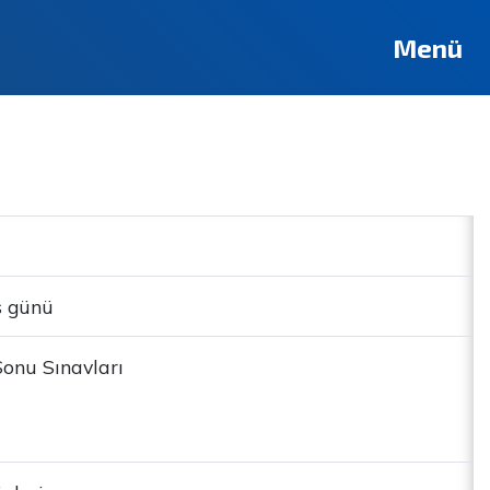
Menü
s günü
onu Sınavları