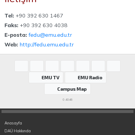
Tel:
+90 392 630 1467
Faks:
+90 392 630 4038
E-posta:
fedu@emu.edu.tr
Web:
http://fedu.emu.edu.tr
EMU TV
EMU Radio
Campus Map
0.4046
Anasayfa
DAÜ Hakkında