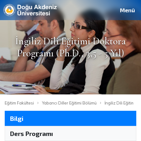
Deutsch
Français
Pусский
العربية
فارسی
English
Site
Personel
Mezun
Menü
İngiliz Dili Eğitimi Doktora
Programı (Ph.D., 3,5 - 5 Yıl)
›
›
Eğitim Fakültesi
Yabancı Diller Eğitimi Bölümü
İngiliz Dili Eğitimi
Bilgi
Ders Programı