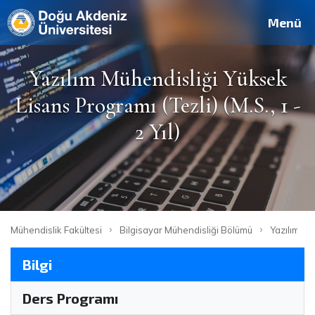
Deutsch
Français
Pусский
العربية
فارسی
English
Site
Personel
Mezun
Menü
Yazılım Mühendisliği Yüksek
Lisans Programı (Tezli) (M.S., 1 -
2 Yıl)
›
›
Mühendislik Fakültesi
Bilgisayar Mühendisliği Bölümü
Yazılım Müh
Bilgi
Ders Programı