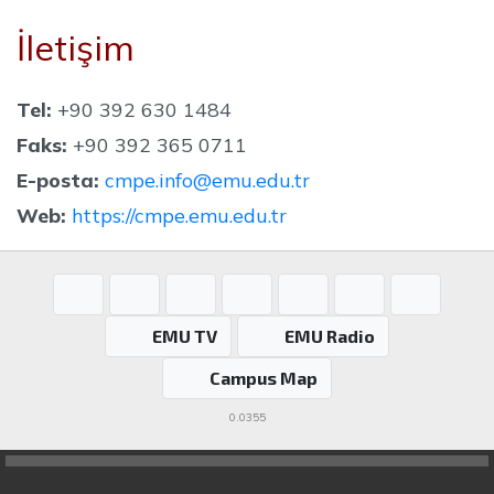
İletişim
Tel:
+90 392 630 1484
Faks:
+90 392 365 0711
E-posta:
cmpe.info@emu.edu.tr
Web:
https://cmpe.emu.edu.tr
EMU TV
EMU Radio
Campus Map
0.0355