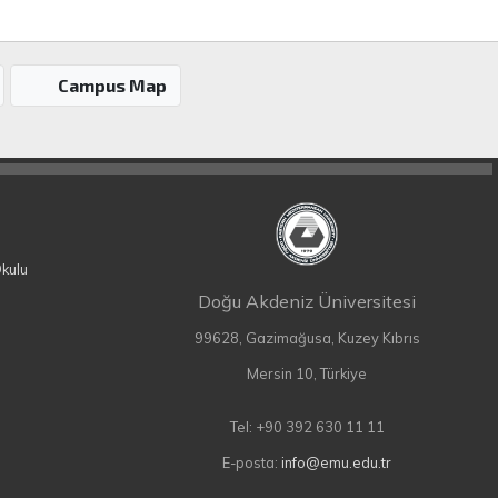
Campus Map
Okulu
Doğu Akdeniz Üniversitesi
99628, Gazimağusa, Kuzey Kıbrıs
Mersin 10, Türkiye
Tel: +90 392 630 11 11
E-posta:
info@emu.edu.tr