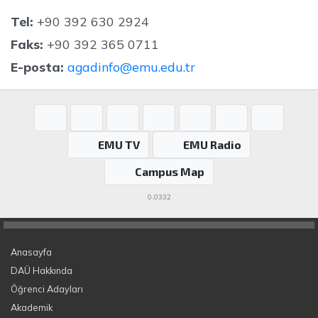
Tel:
+90 392 630 2924
Faks:
+90 392 365 0711
E-posta:
agadinfo@emu.edu.tr
EMU TV
EMU Radio
Campus Map
0.0332
Anasayfa
DAÜ Hakkında
Öğrenci Adayları
Akademik