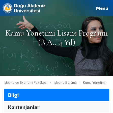
Deutsch
Français
Pусский
العربية
فارسی
English
Site
Personel
Mezun
Menü
Kamu Yönetimi Lisans Programı
(B.A., 4 Yıl)
›
›
İşletme ve Ekonomi Fakültesi
İşletme Bölümü
Kamu Yönetimi
Bilgi
Kontenjanlar