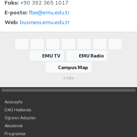
Faks:
+90 392 365 1017
E-posta:
fbe@emu.edu.tr
Web:
business.emu.edu.tr
EMU TV
EMU Radio
Campus Map
0.2194
Anasayfa
DAÜ Hakkında
Öğrenci Adayları
Akademik
Programlar