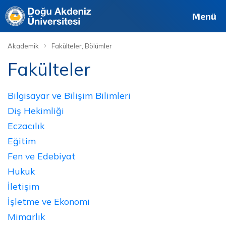
Deutsch
Français
Pусский
العربية
فارسی
English
Site
Personel
Mezun
Menü
›
Akademik
Fakülteler, Bölümler
Fakülteler
Bilgisayar ve Bilişim Bilimleri
Diş Hekimliği
Eczacılık
Eğitim
Fen ve Edebiyat
Hukuk
İletişim
İşletme ve Ekonomi
Mimarlık