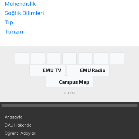
Mühendislik
Sağlık Bilimleri
Tıp
Turizm
EMU TV
EMU Radio
Campus Map
0.1190
Anasayfa
DAÜ Hakkında
Öğrenci Adayları