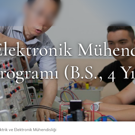
Personel
Mezun
Elektronik Mühend
rogramı (B.S., 4 Yı
ktrik ve Elektronik Mühendisliği