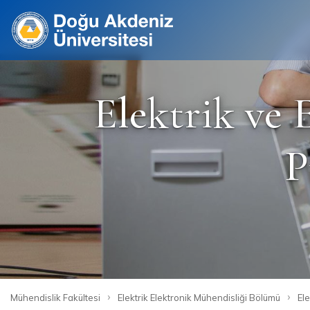
Site
Elektrik ve 
P
›
›
Mühendislik Fakültesi
Elektrik Elektronik Mühendisliği Bölümü
Ele