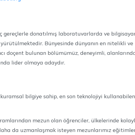
ç gereçlerle donatılmış laboratuvarlarda ve bilgisay
da yürütülmektedir. Bünyesinde dünyanın en nitelikli ve
dımcı doçent bulunan bölümümüz, deneyimli, alanların
ında lider olmaya adaydır.
amsal bilgiye sahip, en son teknolojiyi kullanabilen, 
amlarından mezun olan öğrenciler, ülkelerinde kolaylı
 daha da uzmanlaşmak isteyen mezunlarımız eğitimle