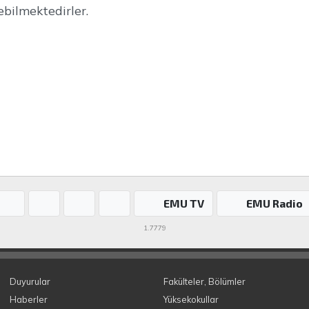
ebilmektedirler.
EMU TV
EMU Radio
1.7779
Duyurular
Fakülteler, Bölümler
Haberler
Yüksekokullar