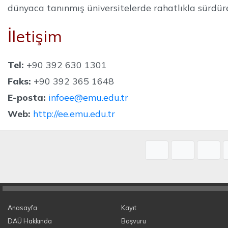
dünyaca tanınmış üniversitelerde rahatlıkla sürdür
İletişim
Tel:
+90 392 630 1301
Faks:
+90 392 365 1648
E-posta:
infoee@emu.edu.tr
Web:
http://ee.emu.edu.tr
Anasayfa
Kayıt
DAÜ Hakkında
Başvuru