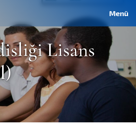
Deutsch
Français
Pусский
العربية
فارسی
English
Menü
isliği Lisans
l)