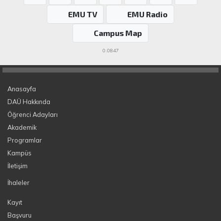
EMU TV
EMU Radio
Campus Map
0.0847
Anasayfa
DAÜ Hakkında
Öğrenci Adayları
Akademik
Programlar
Kampüs
İletişim
İhaleler
Kayıt
Başvuru