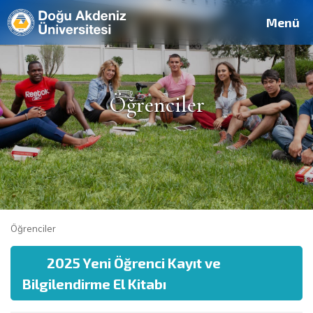
Deutsch
Français
Pусский
العربية
فارسی
English
Site
Personel
Mezun
Menü
Öğrenciler
Öğrenciler
2025 Yeni Öğrenci Kayıt ve
Bilgilendirme El Kitabı