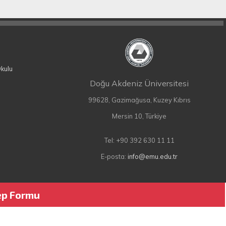
Okulu
Doğu Akdeniz Üniversitesi
99628, Gazimağusa, Kuzey Kıbrıs
Mersin 10, Türkiye
Tel: +90 392 630 11 11
E-posta:
info@emu.edu.tr
lep Formu