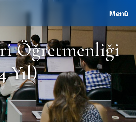
Deutsch
Français
Pусский
العربية
فارسی
English
Menü
eri Öğretmenliği
4 Yıl)