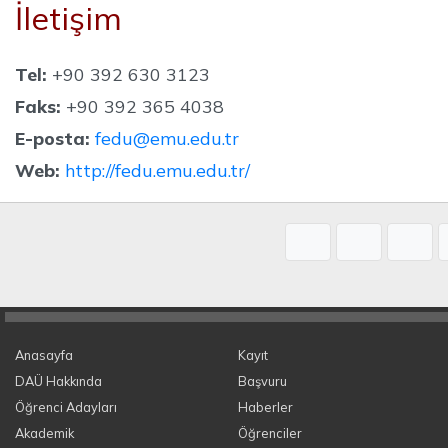
İletişim
Tel:
+90 392 630 3123
Faks:
+90 392 365 4038
E-posta:
fedu@emu.edu.tr
Web:
http://fedu.emu.edu.tr/​
Anasayfa
Kayıt
DAÜ Hakkında
Başvuru
Öğrenci Adayları
Haberler
Akademik
Öğrenciler