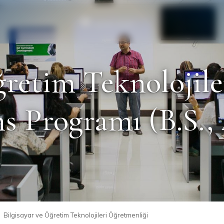
Personel
Mezun
ğretim Teknolojil
s Programı (B.S., 
Bilgisayar ve Öğretim Teknolojileri Öğretmenliği