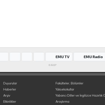
EMU TV
EMU Radio
0.0227
Duyurular
Fakülteler, Bölümler
Haberler
Yüksekokullar
Arşiv
Yabancı Diller ve İngilizce Hazırlık 
Etkinlikler
Araştırma