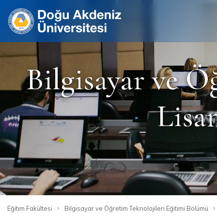
Site
Bilgisayar ve Ö
Lisan
›
›
Eğitim Fakültesi
Bilgisayar ve Öğretim Teknolojileri Eğitimi Bölümü