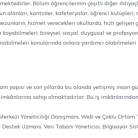
tedirler. Bölüm öğrencilerinin çeşitli diğer ihtiyaçlar
n alanları, kantinler, kafeteryalar, öğrenci kulüpleri, 
unların, hizmet verecekleri okullarda, hızlı gelişen 
oyabilmeleri; bireysel, sosyal, duygusal ve profesyone
anabilmeleri konularında onlara yardımcı olabilmeleri 
gram yapısı ve son yıllarda bu alanda yetişmiş insan g
ş imkânlarına sahip olmaktadırlar. Bu iş imkânlarından
m Merkezi Yöneticiliği Danışmanı, Web ve Çoklu Ortam 
 Destek Uzmanı, Veri Tabanı Yöneticisi, Bilgisayar Sis