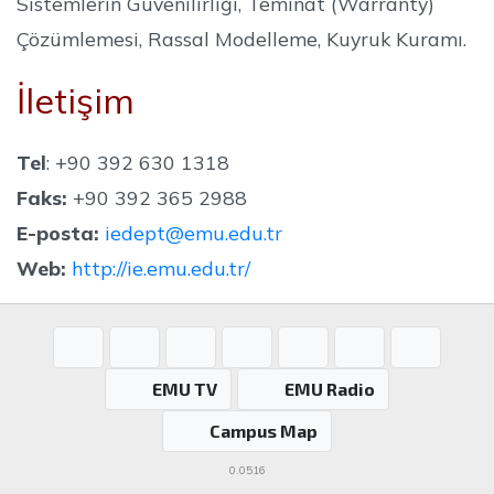
Sistemlerin Güvenilirliği, Teminat (Warranty)
Çözümlemesi, Rassal Modelleme, Kuyruk Kuramı.
İletişim
Tel
: +90 392 630 1318
Faks:
+90 392 365 2988
E-posta:
iedept@emu.edu.tr
Web:
http://ie.emu.edu.tr/
EMU TV
EMU Radio
Campus Map
0.0516