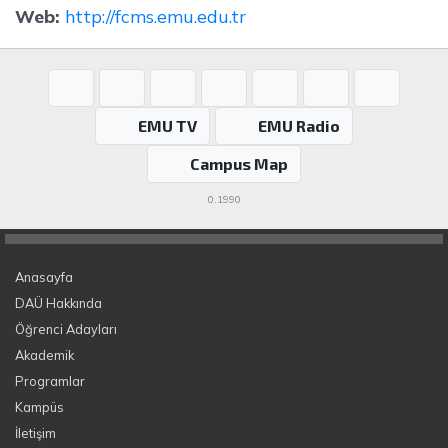
Web:
http://fcms.emu.edu.tr
EMU TV
EMU Radio
Campus Map
0.1990
Anasayfa
DAÜ Hakkında
Öğrenci Adayları
Akademik
Programlar
Kampüs
İletişim