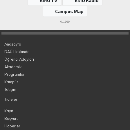
EMU TV
EMU Radio
Campus Map
0.1569
Anasayfa
DAÜ Hakkında
Öğrenci Adayları
Akademik
Programlar
Kampüs
İletişim
İhaleler
Kayıt
Başvuru
Haberler