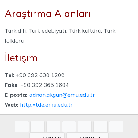
Araştırma Alanları
Türk dili, Türk edebiyatı, Türk kültürü, Türk
folklorü
İletişim
Tel:
+90 392 630 1208
Faks:
+90 392 365 1604
E-posta:
adnan.akgun@emu.edu.tr
Web:
http://tde.emu.edu.tr