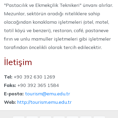
"Pastacılık ve Ekmekçilik Teknikeri" ünvanı alırlar.
Mezunlar, sektörün aradığı niteliklere sahip
olacağından konaklama işletmeleri (otel, motel,
tatil köyü ve benzeri), restoran, café, pastaneve
fırın ve unlu mamuller işletmeleri gibi işletmeler
tarafından öncelikli olarak tercih edilecektir.
İletişim
Tel:
+90 392 630 1269
Faks:
+90 392 365 1584
E-posta:
tourism@emu.edu.tr
Web:
http://tourism.emu.edu.tr