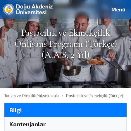
Deutsch
Français
Pусский
العربية
فارسی
English
Site
Personel
Mezun
Menü
Pastacılık ve Ekmekçilik
Önlisans Programı (Türkçe)
(A.A.S, 2 Yıl)
›
Turizm ve Otelcilik Yüksekokulu
Pastacılık ve Ekmekçilik (Türkçe)
Bilgi
Kontenjanlar