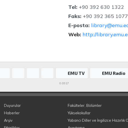
Tel:
+90 392 630 1322
Faks:
+90 392 365 1077
E-posta:
library@emu.ed
Web:
http://library.emu.e
EMU TV
EMU Radio
0.0917
Duyurular
Fakülteler, Bölümler
Haberler
Yüksekokullar
Arşiv
Yabancı Diller ve İngilizce Hazırlık 
Etkinlikler
Araştırma