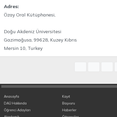
Adres:
Özay Oral Kütüphanesi,
Doğu Akdeniz Üniversitesi
Gazimağusa, 99628, Kuzey Kıbrıs
Mersin 10, Turkey
Anasayfa
Kayıt
DAÜ Hakkında
Başvuru
Öğrenci Adayları
Haberler
Akademik
Öğrenciler