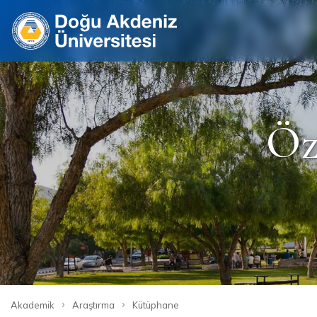
Site
Öz
›
›
Akademik
Araştırma
Kütüphane