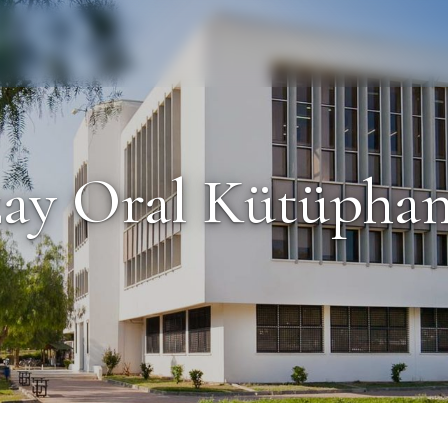
Personel
Mezun
ay Oral Kütüphan