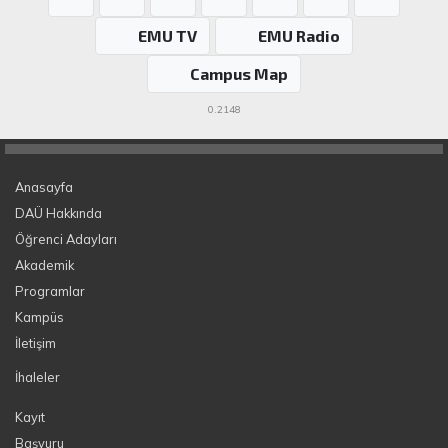
EMU TV
EMU Radio
Campus Map
0.2148
Anasayfa
DAÜ Hakkında
Öğrenci Adayları
Akademik
Programlar
Kampüs
İletişim
İhaleler
Kayıt
Başvuru