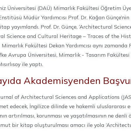
z Üniversitesi (DAÜ) Mimarlık Fakültesi Öğretim Üye
nstitüsü Müdür Yardımcısı Prof. Dr. Kağan Günçe’nin
tap yayımlandı. Prof. Dr. Günçe, ‘Architectural Scienc
ral Science and Cultural Heritage – Traces of the Histo
i Mimarlık Fakültesi Dekan Yardımcısı aynı zamanda 
fke Avrupa Üniversitesi, Mimarlık - Tasarım Fakülte
sırlısoy ile yaptı.
ayıda Akademisyenden Başvur
ournal of Architectural Sciences and Applications (JAS
met edecek, İngilizce dilinde ve hakemli uluslararası e
ının artırılması, korunması ve yaşatılmasının ne den
ut bir kitap oluşturulması amacı ile yola ‘Architectu