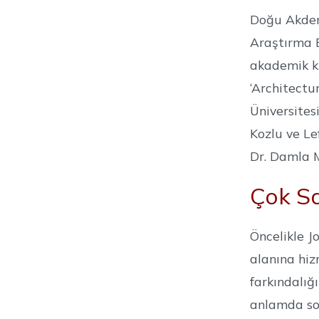
Doğu Akdeni
Araştırma E
akademik ki
‘Architectu
Üniversites
Kozlu ve Le
Dr. Damla Mı
Çok S
Öncelikle J
alanına hiz
farkındalığ
anlamda som