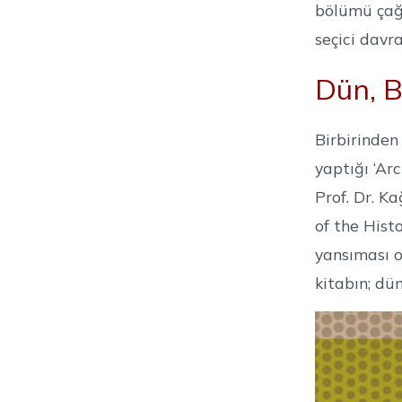
bölümü çağr
seçici davr
Dün, B
Birbirinden
yaptığı ‘Ar
Prof. Dr. K
of the Hist
yansıması o
kitabın; dü