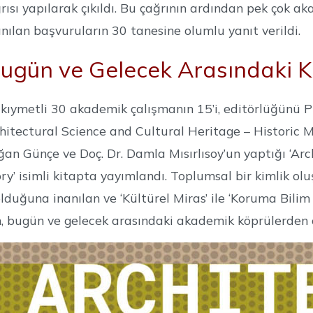
ısı yapılarak çıkıldı. Bu çağrının ardından pek çok a
anılan başvuruların 30 tanesine olumlu yanıt verildi.
ugün ve Gelecek Arasındaki 
 kıymetli 30 akademik çalışmanın 15’i, editörlüğünü P
chitectural Science and Cultural Heritage – Historic Ma
ağan Günçe ve Doç. Dr. Damla Mısırlısoy’un yaptığı ‘Ar
ory’ isimli kitapta yayımlandı. Toplumsal bir kimlik ol
lduğuna inanılan ve ‘Kültürel Miras’ ile ‘Koruma Bilim
n, bugün ve gelecek arasındaki akademik köprülerden o