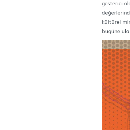
gösterici o
değerlerind
kültürel mir
bugüne ulaşa