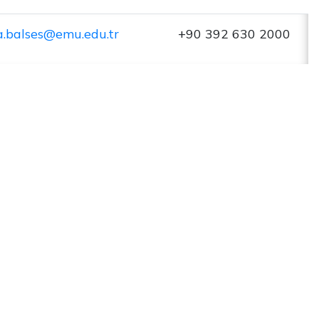
a.balses@emu.edu.tr
+90 392 630 2000