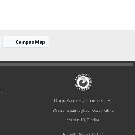
Campus Map
Okulu
Doğu Akdeniz Üniversitesi
99628, Gazimağusa, Kuzey Kıbrıs
Mersin 10, Türkiye
Tel: +90 392 630 11 11