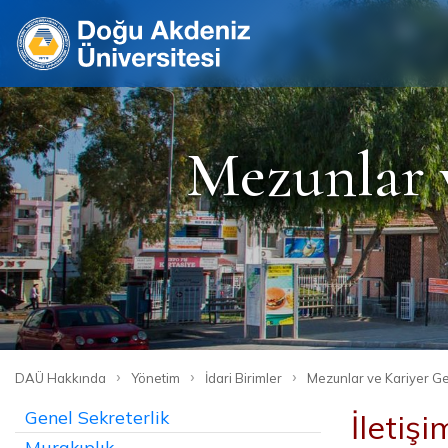
Mezunlar 
›
›
›
DAÜ Hakkında
Yönetim
İdari Birimler
Mezunlar ve Kariyer Ge
Genel Sekreterlik
İletişi
Murakıplık