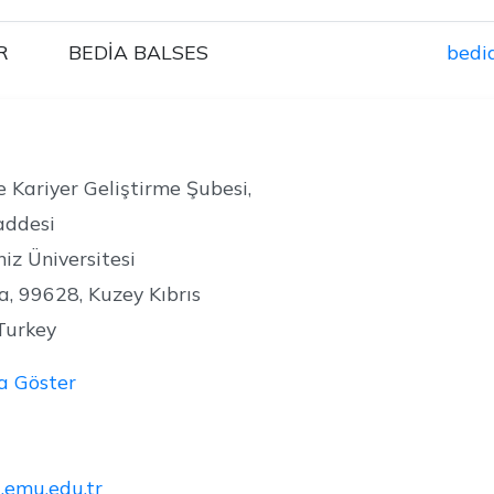
R
BEDİA BALSES
bedi
 Kariyer Geliştirme Şubesi,
addesi
z Üniversitesi
, 99628, Kuzey Kıbrıs
Turkey
a Göster
a.emu.edu.tr