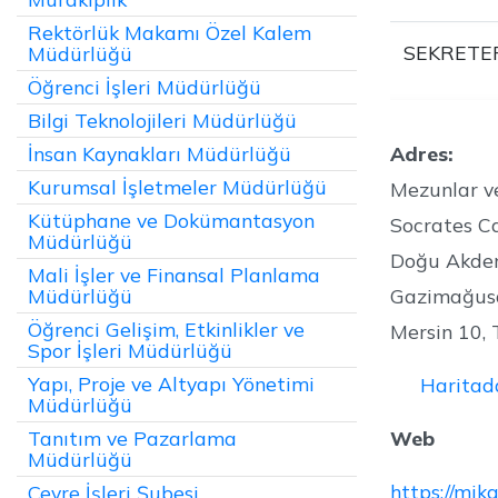
Rektörlük Makamı Özel Kalem
SEKRETE
Müdürlüğü
Öğrenci İşleri Müdürlüğü
Bilgi Teknolojileri Müdürlüğü
İnsan Kaynakları Müdürlüğü
Adres:
Kurumsal İşletmeler Müdürlüğü
Mezunlar ve
Kütüphane ve Dokümantasyon
Socrates C
Müdürlüğü
Doğu Akdeni
Mali İşler ve Finansal Planlama
Müdürlüğü
Gazimağusa
Öğrenci Gelişim, Etkinlikler ve
Mersin 10, 
Spor İşleri Müdürlüğü
Yapı, Proje ve Altyapı Yönetimi
Haritad
Müdürlüğü
Tanıtım ve Pazarlama
Web
Müdürlüğü
https://mik
Çevre İşleri Şubesi