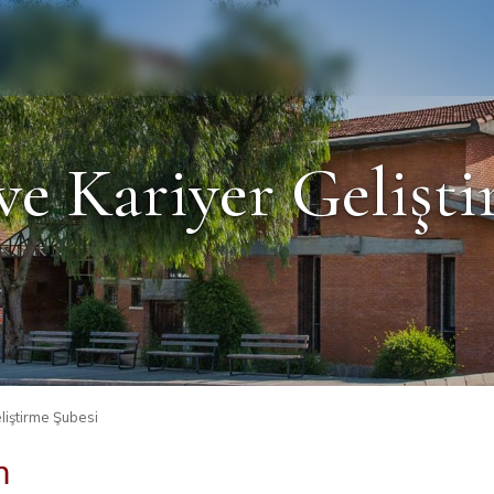
ve Kariyer Gelişti
liştirme Şubesi
m