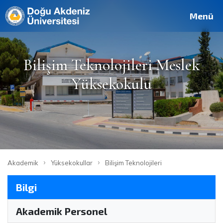
Deutsch
Français
Pусский
العربية
فارسی
English
Site
Personel
Mezun
Menü
Bilişim Teknolojileri Meslek
Yüksekokulu
›
›
Akademik
Yüksekokullar
Bilişim Teknolojileri
Bilgi
Akademik Personel