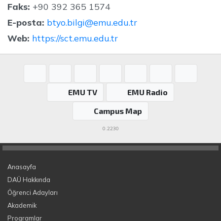
Faks:
+90 392 365 1574
E-posta:
btyo.bilgi@emu.edu.tr
Web:
https://sct.emu.edu.tr
EMU TV
EMU Radio
Campus Map
0.2230
Anasayfa
DAÜ Hakkında
Öğrenci Adayları
Akademik
Programlar