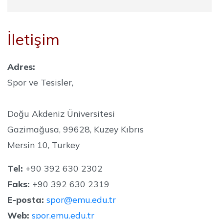
İletişim
Adres:
Spor ve Tesisler,
Doğu Akdeniz Üniversitesi
Gazimağusa, 99628, Kuzey Kıbrıs
Mersin 10, Turkey
Tel:
+90 392 630 2302
Faks:
+90 392 630 2319
E-posta:
spor@emu.edu.tr
Web:
spor.emu.edu.tr