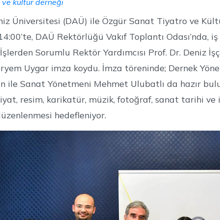
 ve kültür derneği
iz Üniversitesi (DAÜ) ile Özgür Sanat Tiyatro ve K
14:00’te, DAÜ Rektörlüğü Vakıf Toplantı Odası’nda, iş
 İşlerden Sorumlu Rektör Yardımcısı Prof. Dr. Deniz İş
yem Uygar imza koydu. İmza töreninde; Dernek Yönet
n ile Sanat Yönetmeni Mehmet Ulubatlı da hazır bulu
yat, resim, karikatür, müzik, fotoğraf, sanat tarihi ve
 düzenlenmesi hedefleniyor.