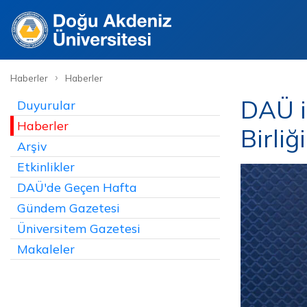
›
Haberler
Haberler
DAÜ i
Duyurular
Haberler
Birli
Arşiv
Etkinlikler
DAÜ'de Geçen Hafta
Gündem Gazetesi
Üniversitem Gazetesi
Makaleler