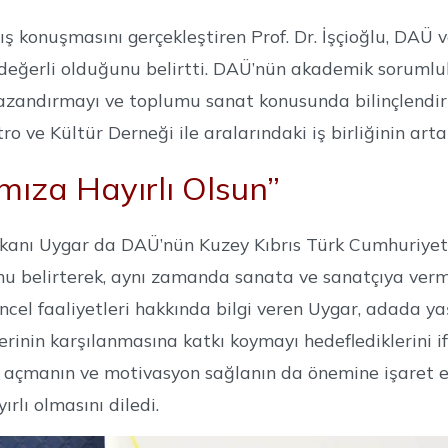
ış konuşmasını gerçekleştiren Prof. Dr. İşçioğlu, DAÜ ve
eğerli olduğunu belirtti. DAÜ’nün akademik sorumlulu
kazandırmayı ve toplumu sanat konusunda bilinçlendirm
ro ve Kültür Derneği ile aralarındaki iş birliğinin a
mıza Hayırlı Olsun”
anı Uygar da DAÜ’nün Kuzey Kıbrıs Türk Cumhuriyeti’
nu belirterek, aynı zamanda sanata ve sanatçıya vermi
üncel faaliyetleri hakkında bilgi veren Uygar, adada y
erinin karşılanmasına katkı koymayı hedeflediklerini i
 açmanın ve motivasyon sağlanın da önemine işaret ed
rlı olmasını diledi.