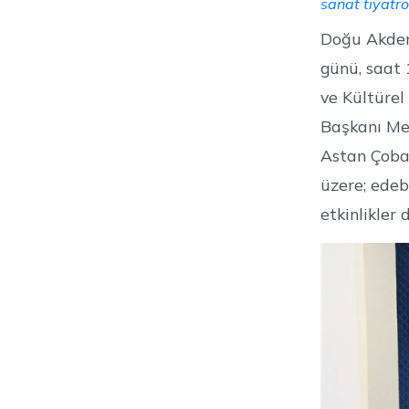
sanat tiyatro
Doğu Akden
günü, saat 
ve Kültürel
Başkanı Mer
Astan Çoba
üzere; edebi
etkinlikler