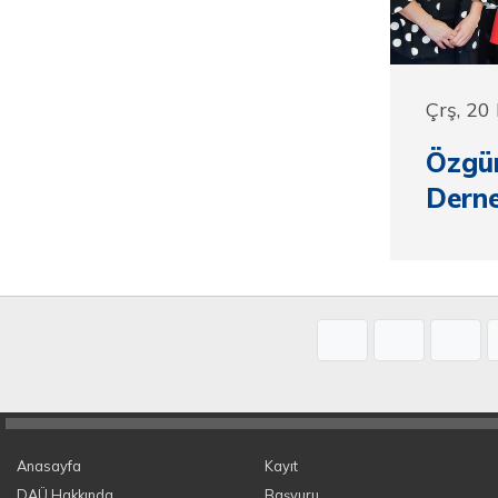
Çrş, 20
Özgür
Derne
Anasayfa
Kayıt
DAÜ Hakkında
Başvuru