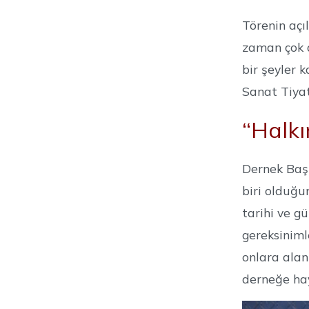
Törenin açıl
zaman çok d
bir şeyler 
Sanat Tiyat
“Halkı
Dernek Başk
biri olduğu
tarihi ve g
gereksiniml
onlara alan
derneğe hayı