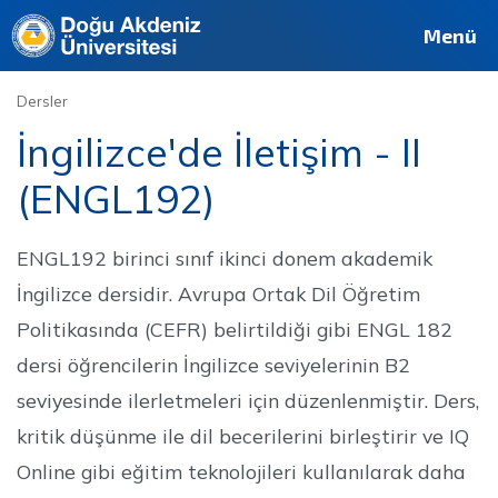
Deutsch
Français
Pусский
العربية
فارسی
English
Site
Personel
Mezun
Menü
Dersler
İngilizce'de İletişim - II
(ENGL192)
ENGL192 birinci sınıf ikinci donem akademik
İngilizce dersidir. Avrupa Ortak Dil Öğretim
Politikasında (CEFR) belirtildiği gibi ENGL 182
dersi öğrencilerin İngilizce seviyelerinin B2
seviyesinde ilerletmeleri için düzenlenmiştir. Ders,
kritik düşünme ile dil becerilerini birleştirir ve IQ
Online gibi eğitim teknolojileri kullanılarak daha