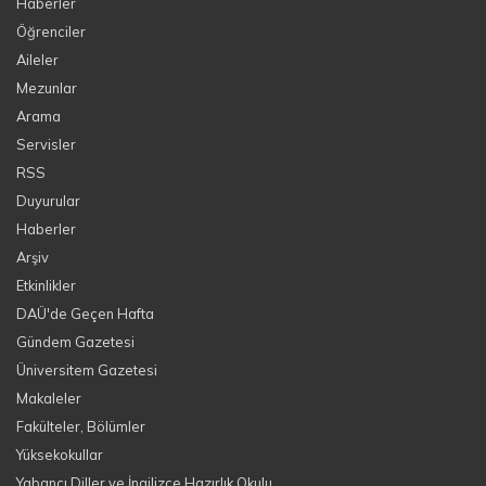
Haberler
Öğrenciler
Aileler
Mezunlar
Arama
Servisler
RSS
Duyurular
Haberler
Arşiv
Etkinlikler
DAÜ'de Geçen Hafta
Gündem Gazetesi
Üniversitem Gazetesi
Makaleler
Fakülteler, Bölümler
Yüksekokullar
Yabancı Diller ve İngilizce Hazırlık Okulu