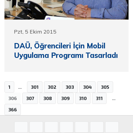
Pzt, 5 Ekim 2015
DAÜ, Öğrencileri İçin Mobil
Uygulama Programı Tasarladı
1
...
301
302
303
304
305
306
307
308
309
310
311
...
366