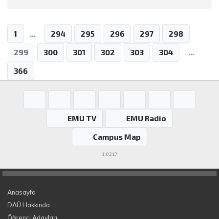
1
...
294
295
296
297
298
299
300
301
302
303
304
...
366
EMU TV
EMU Radio
Campus Map
1.0217
Anasayfa
DAÜ Hakkında
Öğrenci Adayları