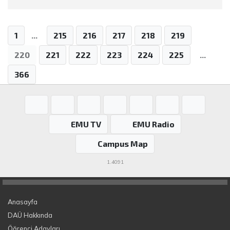
1
...
215
216
217
218
219
220
221
222
223
224
225
...
366
EMU TV
EMU Radio
Campus Map
1.4091
Anasayfa
DAÜ Hakkında
Öğrenci Adayları