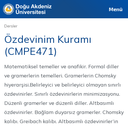
Deutsch
Français
Pусский
العربية
فارسی
English
Site
Personel
Mezun
Menü
Dersler
Özdevinim Kuramı
(CMPE471)
Matematiksel temeller ve anafikir. Formal diller
ve gramerlerin temelleri. Gramerlerin Chomsky
hiyerarşisi.Belirleyici ve belirleyici olmayan sınırlı
özdevinirler. Sınırlı özdevinirlerin minimizasyonu.
Düzenli gramerler ve düzenli diller. Altbasımlı
özdevinirler. Bağlam duyarsız gramerler. Chomsky
kalıbı. Greibach kalıbı. Altbasımlı özdevinirler’in