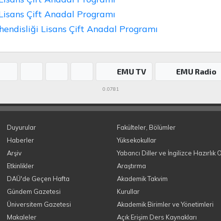
 Lisans Çift Anadal Programı
ühendisliği Lisans Çift Anadal Programı
EMU TV
EMU Radio
0.0781
Duyurular
Fakülteler, Bölümler
Haberler
Yüksekokullar
Arşiv
Yabancı Diller ve İngilizce Hazırlık 
Etkinlikler
Araştırma
DAÜ'de Geçen Hafta
Akademik Takvim
Gündem Gazetesi
Kurullar
Üniversitem Gazetesi
Akademik Birimler ve Yönetimleri
Makaleler
Açık Erişim Ders Kaynakları