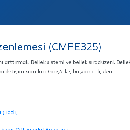
Personel
Mezun
üzenlemesi (CMPE325)
 arttırmak. Bellek sistemi ve bellek sıradüzeni. Belle
m iletişim kuralları. Giriş/cıkış başarım ölçüleri.
 (Tezli)
 Lisans Çift Anadal Programı