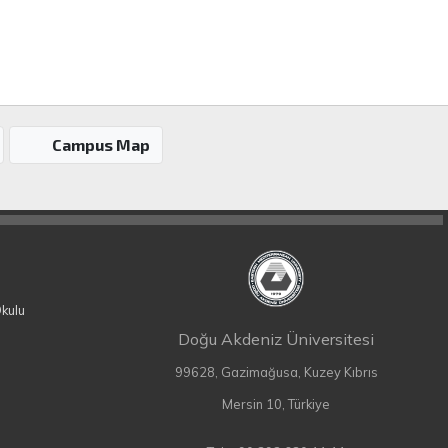
Campus Map
Okulu
Doğu Akdeniz Üniversitesi
99628, Gazimağusa, Kuzey Kıbrıs
Mersin 10, Türkiye