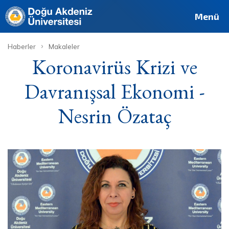
Deutsch
Français
Pусский
العربية
فارسی
English
Site
Personel
Mezun
Menü
›
Haberler
Makaleler
Koronavirüs Krizi ve
Davranışsal Ekonomi -
Nesrin Özataç