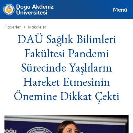
Deutsch
Français
Pусский
العربية
فارسی
English
Site
Personel
Mezun
Menü
›
Haberler
Makaleler
DAÜ Sağlık Bilimleri
Fakültesi Pandemi
Sürecinde Yaşlıların
Hareket Etmesinin
Önemine Dikkat Çekti