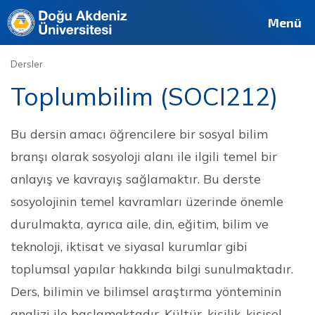
Deutsch
Français
Pусский
العربية
فارسی
English
Site
Personel
Mezun
Menü
Dersler
Toplumbilim (SOCI212)
Bu dersin amacı öğrencilere bir sosyal bilim
branşı olarak sosyoloji alanı ile ilgili temel bir
anlayış ve kavrayış sağlamaktır. Bu derste
sosyolojinin temel kavramları üzerinde önemle
durulmakta, ayrıca aile, din, eğitim, bilim ve
teknoloji, iktisat ve siyasal kurumlar gibi
toplumsal yapılar hakkında bilgi sunulmaktadır.
Ders, bilimin ve bilimsel araştırma yönteminin
analizi ile başlamaktadır. Kültür, kişilik, kişisel