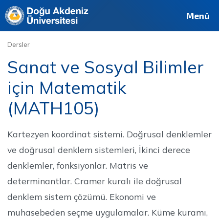
Deutsch
Français
Pусский
العربية
فارسی
English
Site
Personel
Mezun
Menü
Dersler
Sanat ve Sosyal Bilimler
için Matematik
(MATH105)
Kartezyen koordinat sistemi. Doğrusal denklemler
ve doğrusal denklem sistemleri, İkinci derece
denklemler, fonksiyonlar. Matris ve
determinantlar. Cramer kuralı ile doğrusal
denklem sistem çözümü. Ekonomi ve
muhasebeden seçme uygulamalar. Küme kuramı,