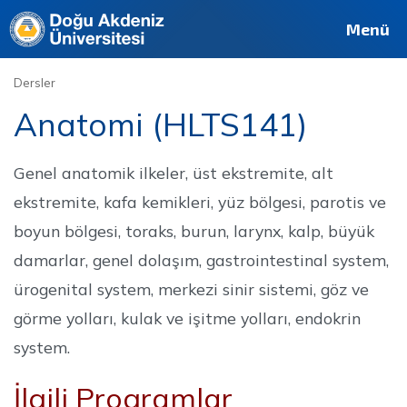
Deutsch
Français
Pусский
العربية
فارسی
English
Site
Personel
Mezun
Menü
Dersler
Anatomi (HLTS141)
Genel anatomik ilkeler, üst ekstremite, alt
ekstremite, kafa kemikleri, yüz bölgesi, parotis ve
boyun bölgesi, toraks, burun, larynx, kalp, büyük
damarlar, genel dolaşım, gastrointestinal system,
ürogenital system, merkezi sinir sistemi, göz ve
görme yolları, kulak ve işitme yolları, endokrin
system.
İlgili Programlar