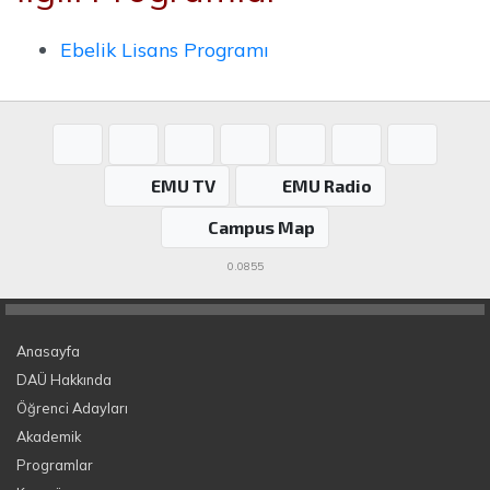
Ebelik Lisans Programı
EMU TV
EMU Radio
Campus Map
0.0855
Anasayfa
DAÜ Hakkında
Öğrenci Adayları
Akademik
Programlar