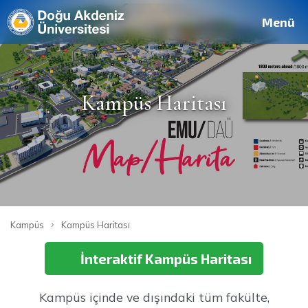
Deutsch
Français
Pусский
العربية
فارسی
English
Site
Personel
Mezun
Menü
Kampüs Haritası
›
Kampüs
Kampüs Haritası
İnteraktif Kampüs Haritası
Kampüs içinde ve dışındaki tüm fakülte,