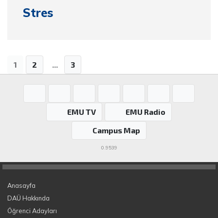
Stres
1
2
...
3
EMU TV
EMU Radio
Campus Map
0.9539
Anasayfa
DAÜ Hakkında
Öğrenci Adayları