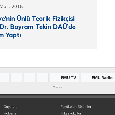
 Mart 2018
e’nin Ünlü Teorik Fizikçisi
 Dr. Bayram Tekin DAÜ’de
m Yaptı
EMU TV
EMU Radio
0.0721
Duyurular
Fakülteler, Bölümler
Haberler
Yüksekokullar