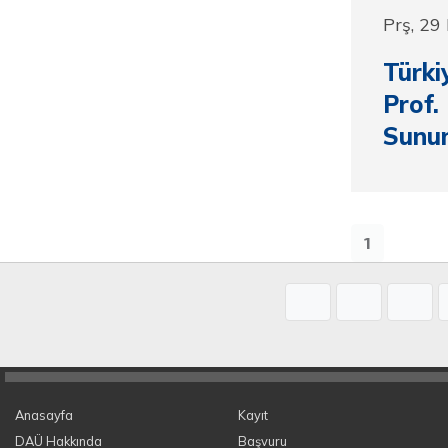
Prş, 29
Türkiy
Prof.
Sunu
1
Anasayfa
Kayıt
DAÜ Hakkında
Başvuru