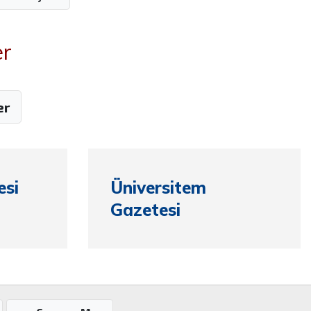
er
er
si
Üniversitem
Gazetesi