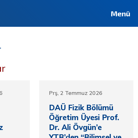
Menü
r
ar
6
Prş, 2 Temmuz 2026
DAÜ Fizik Bölümü
Öğretim Üyesi Prof.
z
Dr. Ali Övgün’e
YTB’den “Bilimsel ve