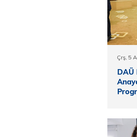
Çrş, 5 
DAÜ H
Anay
Progr