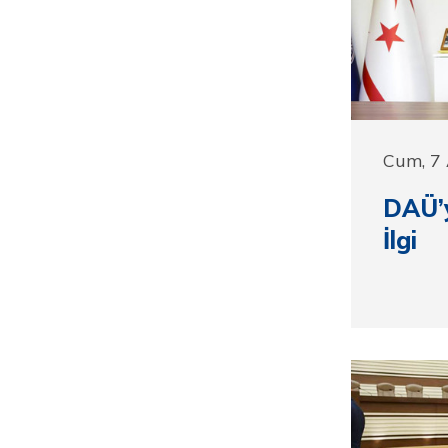
Cum, 7
DAÜ’
İlgi