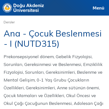
Deutsch
Français
Pусский
العربية
فارسی
English
Site
Personel
Mezun
Menü
Dersler
Ana - Çocuk Beslenmesi
- I (NUTD315)
Prekonsepsiyonel dönem, Gebelik Fizyolojisi,
Sorunları, Gereksinmesi ve Beslenmesi, Emziklilik
Fizyolojisi, Sorunları, Gereksinimleri, Beslenme ve
Mental Gelişim, 0-1 Yaş Grubu Çocukların
Özellikleri, Gereksinimleri, Anne sütünün önemi,
Çocuk Mamaları ve Özellikleri, Okul Öncesi ve
Okul Çağı Çocuğunun Beslenmesi, Adolesan Çağı