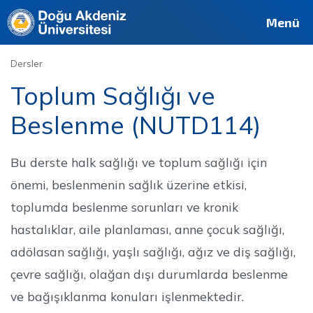
Deutsch
Français
Pусский
العربية
فارسی
English
Site
Personel
Mezun
Menü
Dersler
Toplum Sağlığı ve
Beslenme (NUTD114)
Bu derste halk sağlığı ve toplum sağlığı için
önemi, beslenmenin sağlık üzerine etkisi,
toplumda beslenme sorunları ve kronik
hastalıklar, aile planlaması, anne çocuk sağlığı,
adölasan sağlığı, yaşlı sağlığı, ağız ve diş sağlığı,
çevre sağlığı, olağan dışı durumlarda beslenme
ve bağışıklanma konuları işlenmektedir.