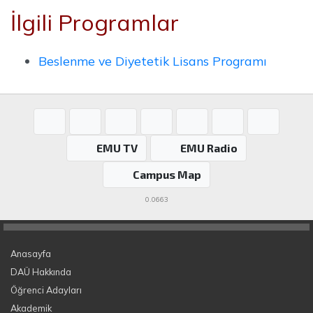
İlgili Programlar
Beslenme ve Diyetetik Lisans Programı
EMU TV
EMU Radio
Campus Map
0.0663
Anasayfa
DAÜ Hakkında
Öğrenci Adayları
Akademik