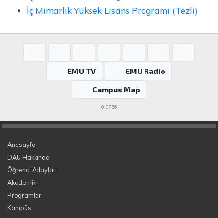
İç Mimarlık Yüksek Lisans Programı (Tezli)
EMU TV
EMU Radio
Campus Map
0.0756
Anasayfa
DAÜ Hakkında
Öğrenci Adayları
Akademik
Programlar
Kampüs