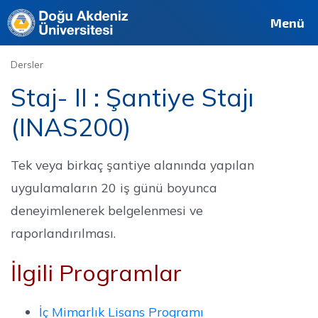
Deutsch
Français
Pусский
العربية
فارسی
English
Site
Personel
Mezun
Menü
Dersler
Staj- II : Şantiye Stajı
(INAS200)
Tek veya birkaç şantiye alanında yapılan
uygulamaların 20 iş günü boyunca
deneyimlenerek belgelenmesi ve
raporlandırılması.
İlgili Programlar
İç Mimarlık Lisans Programı