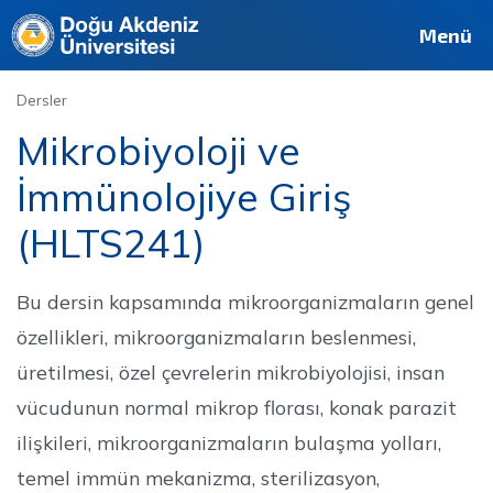
Deutsch
Français
Pусский
العربية
فارسی
English
Site
Personel
Mezun
Menü
Dersler
Mikrobiyoloji ve
İmmünolojiye Giriş
(HLTS241)
Bu dersin kapsamında mikroorganizmaların genel
özellikleri, mikroorganizmaların beslenmesi,
üretilmesi, özel çevrelerin mikrobiyolojisi, insan
vücudunun normal mikrop florası, konak parazit
ilişkileri, mikroorganizmaların bulaşma yolları,
temel immün mekanizma, sterilizasyon,