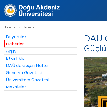
›
Haberler
Haberler
DAÜ Q
Duyurular
Haberler
Güçlü
Arşiv
Etkinlikler
DAÜ'de Geçen Hafta
Gündem Gazetesi
Üniversitem Gazetesi
Makaleler