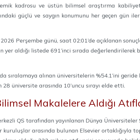
mik kadrosu ve üstün bilimsel araştırma kabiliyetiy
ındaki güçlü ve saygın konumunu her geçen gün ileri
 2026 Perşembe günü, saat 02:01’de açıklanan sonuçl
n yer aldığı listede 691’inci sırada değerlendirilerek 
 sıralamaya alınan üniversitelerin %54.1’ini geride
n 28 üniversite arasında 10’uncu sırayı elde etti.
limsel Makalelere Aldığı Atıfl
erkezli QS tarafından yayınlanan Dünya Üniversiteler S
er kuruluşlar arasında bulunan Elsevier ortaklığıyla