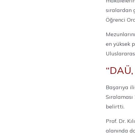
makalelerin
sıralardan 
Öğrenci Ora
Mezunlarını
en yüksek p
Uluslararas
“DAÜ,
Başarıya il
Sıralaması 
belirtti.
Prof. Dr. K
alanında da