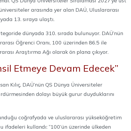
endi. QS Dünya Üniversiteler Sıralaması 2027’ye üst
üniversiteler arasında yer alan DAÜ, Uluslararası
yada 13. sıraya ulaştı.
ategoride dünyada 310. sırada bulunuyor. DAÜ’nün
rarası Öğrenci Oranı, 100 üzerinden 86.5 ile
arası Araştırma Ağı olarak ön plana çıkıyor.
msil Etmeye Devam Edecek”
san Kılıç, DAÜ’nün QS Dünya Üniversiteler
sürdürmesinden dolayı büyük gurur duyduklarını
ulunduğu coğrafyada ve uluslararası yükseköğretim
u ifadeleri kullandı: “100’ün üzerinde ülkeden