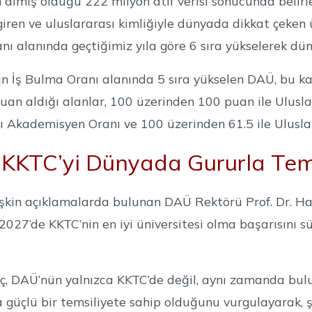
 almış olduğu 222 milyon atıf verisi sonucunda belirl
giren ve uluslararası kimliğiyle dünyada dikkat çeken 
nı alanında geçtiğimiz yıla göre 6 sıra yükselerek dün
n İş Bulma Oranı alanında 5 sıra yükselen DAÜ, bu k
uan aldığı alanlar, 100 üzerinden 100 puan ile Ulusla
ı Akademisyen Oranı ve 100 üzerinden 61.5 ile Uluslar
 KKTC’yi Dünyada Gururla Te
işkin açıklamalarda bulunan DAÜ Rektörü Prof. Dr. Ha
2027’de KKTC’nin en iyi üniversitesi olma başarısını 
ılıç, DAÜ’nün yalnızca KKTC’de değil, aynı zamanda b
 güçlü bir temsiliyete sahip olduğunu vurgulayarak, ş