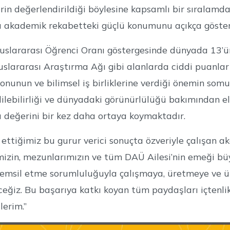
erin değerlendirildiği böylesine kapsamlı bir sıralamd
sı akademik rekabetteki güçlü konumunu açıkça göste
slararası Öğrenci Oranı göstergesinde dünyada 13’ü
uslararası Araştırma Ağı gibi alanlarda ciddi puanlar 
yonunun ve bilimsel iş birliklerine verdiği önemin s
ilebilirliği ve dünyadaki görünürlülüğü bakımından e
ı değerini bir kez daha ortaya koymaktadır.
ettiğimiz bu gurur verici sonuçta özveriyle çalışan ak
mizin, mezunlarımızın ve tüm DAÜ Ailesi’nin emeği b
 temsil etme sorumluluğuyla çalışmaya, üretmeye ve ün
ğiz. Bu başarıya katkı koyan tüm paydaşları içtenlikl
lerim.”