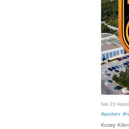
Sal, 23 Hazi
#qsstars
#r
Kuzey Kıbrı