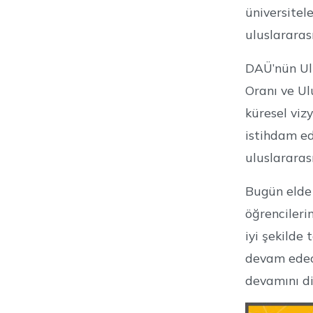
üniversitel
uluslarara
DAÜ’nün Ulu
Oranı ve Ul
küresel viz
istihdam ed
uluslararas
Bugün elde 
öğrencileri
iyi şekilde
devam edece
devamını di