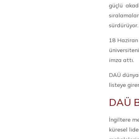
güçlü akade
sıralamalar
sürdürüyor.
18 Haziran
üniversiteni
imza attı.
DAÜ dünyada
listeye gire
DAÜ Bi
İngiltere m
küresel lid