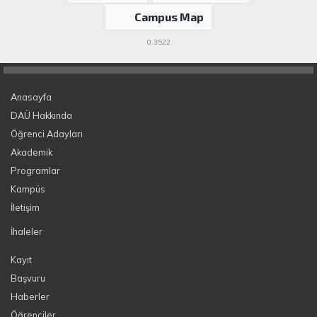
Campus Map
0.3522
Anasayfa
DAÜ Hakkında
Öğrenci Adayları
Akademik
Programlar
Kampüs
İletişim
İhaleler
Kayıt
Başvuru
Haberler
Öğrenciler